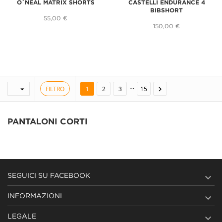
O`NEAL MATRIX SHORTS
CASTELLI ENDURANCE 4
BIBSHORT
55,00 €
150,00 €
…
FILTRO


1
2
3
15
PANTALONI CORTI

SEGUICI SU FACEBOOK

INFORMAZIONI

LEGALE