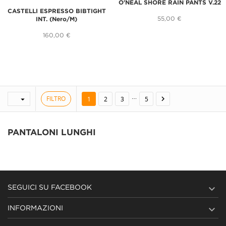
O'NEAL SHORE RAIN PANTS V.22
CASTELLI ESPRESSO BIBTIGHT
55,00 €
INT. (Nero/M)
160,00 €
…
FILTRO


1
2
3
5
PANTALONI LUNGHI

SEGUICI SU FACEBOOK

INFORMAZIONI