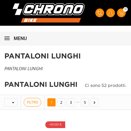
0
MENU
PANTALONI LUNGHI
PANTALONI LUNGHI
PANTALONI LUNGHI
Ci sono 52 prodotti.
…
FILTRO


1
2
3
5
-40,00 €