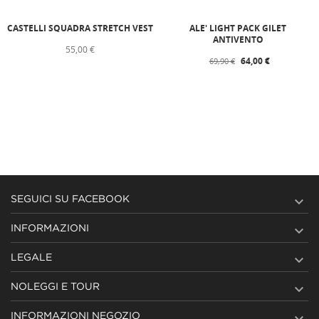
CASTELLI SQUADRA STRETCH VEST
ALE' LIGHT PACK GILET
ANTIVENTO
55,00 €
64,00 €
69,90 €

SEGUICI SU FACEBOOK

INFORMAZIONI

LEGALE

NOLEGGI E TOUR

INFORMAZIONI NEGOZIO