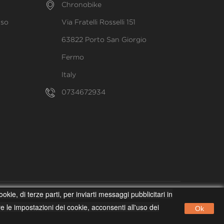
Chronobike
uso
Via Fratelli Rosselli 151
63822 Porto San Giorgio
Fermo
Italy
0734672934
kie, di terze parti, per inviarti messaggi pubblicitari in
4 – Sede legale Sarnano (MC)
le impostazioni dei cookie, acconsenti all'uso dei
Ok