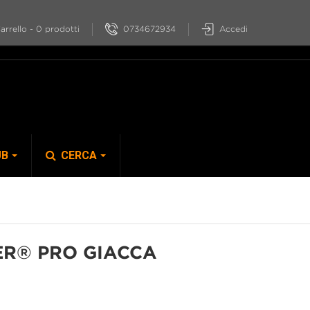
0734672934
Accedi
arrello
-
0
prodotti
UB
CERCA
S-PHYRE
ER® PRO GIACCA