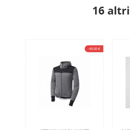
16 altr
-45,00 €