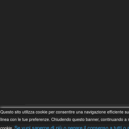
Questo sito utilizza cookie per consentire una navigazione efficiente sull
Cognigni Giacomo (Chrono) – Impresa individuale
linea con le tue preferenze. Chiudendo questo banner, continuando a 
Se vuoi saperne di più o negare il consenso a tutti o 
cookie.