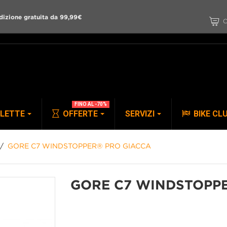
dizione gratuita da 99,99€
C
FINO AL -70%
CLETTE
OFFERTE
SERVIZI
BIKE CL
GORE C7 WINDSTOPPER® PRO GIACCA
PANTALONI
ACCESSORI
GORE C7 WINDSTOPP