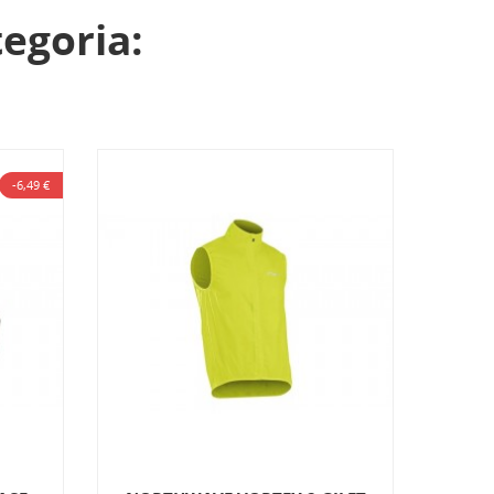
tegoria:
-6,49 €