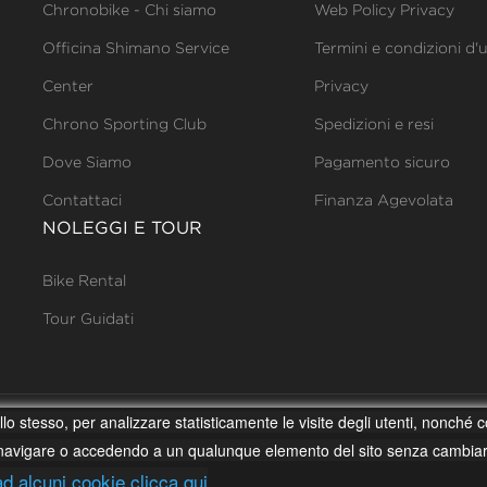
Chronobike - Chi siamo
Web Policy Privacy
Officina Shimano Service
Termini e condizioni d'
Center
Privacy
Chrono Sporting Club
Spedizioni e resi
Dove Siamo
Pagamento sicuro
Contattaci
Finanza Agevolata
NOLEGGI E TOUR
Bike Rental
Tour Guidati
o stesso, per analizzare statisticamente le visite degli utenti, nonché coo
 – P. IVA 02073780443 – C.F. CGNGCM79P04D542N – REA MC-25996
navigare o accedendo a un qualunque elemento del sito senza cambiare 
ad alcuni cookie clicca qui