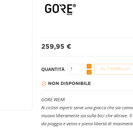
PANTALONI A 3/4
CALZINI
259,95 €
PANTALONI CORTI
CAPPELLI + BAND
PANTALONI LUNGHI
COPRISCARPE
QUANTITÀ
AL CARRELLO

NON DISPONIBILE
GAMBALI
GORE WEAR
GUANTI
Ai ciclisti esperti serve una giacca che sia co
muova liberamente sia sulla bici che altrove
MANICOTTI
da pioggia e vento e piena libertà di moviment
PROTEZIONI