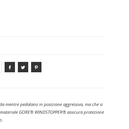
S-PHYRE
ANE
DIVISE E COMPLETI TEAM
moda mentre pedalano in posizione aggressiva, ma che si
. Il materiale GORE® WINDSTOPPER® assicura protezione
o.