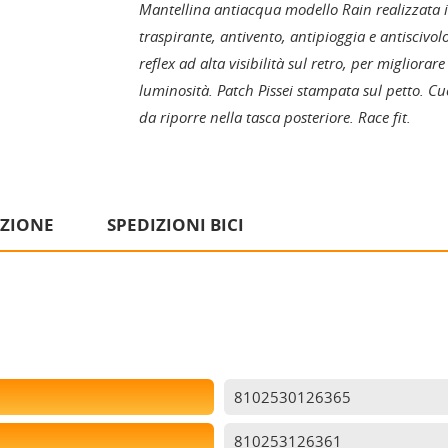
Mantellina antiacqua modello Rain realizzata
traspirante, antivento, antipioggia e antiscivo
reflex ad alta visibilità sul retro, per migliorare
luminosità. Patch Pissei stampata sul petto. Cu
da riporre nella tasca posteriore. Race fit.
IZIONE
SPEDIZIONI BICI
8102530126365
810253126361