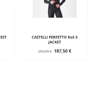
VEST
CASTELLI PERFETTO RoS 3
N
JACKET
187,50 €
250,00 €