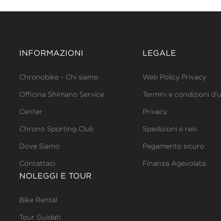
INFORMAZIONI
LEGALE
Chronobike - Chi siamo
Web Policy Privacy
Officina Shimano Service
Termini e condizioni d'
Center
Privacy
Chrono Sporting Club
Spedizioni e resi
Dove Siamo
Pagamento sicuro
Contattaci
Finanza Agevolata
NOLEGGI E TOUR
Bike Rental
Tour Guidati