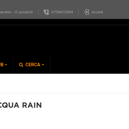
0734672934
Accedi
arrello
-
0
prodotti
UB
CERCA
S-PHYRE
CQUA RAIN