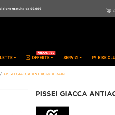
dizione gratuita da 99,99€
C
FINO AL -70%
CLETTE
OFFERTE
SERVIZI
BIKE CL
PISSEI GIACCA ANTIACQUA RAIN
PANTALONI
ACCESSORI
PISSEI GIACCA ANTIA