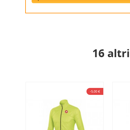
16 altr
-24,95 €
-5,00 €