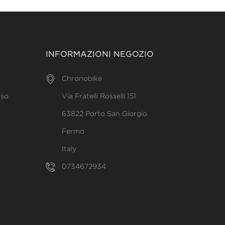
INFORMAZIONI NEGOZIO
Chronobike
uso
Via Fratelli Rosselli 151
63822 Porto San Giorgio
Fermo
Italy
0734672934