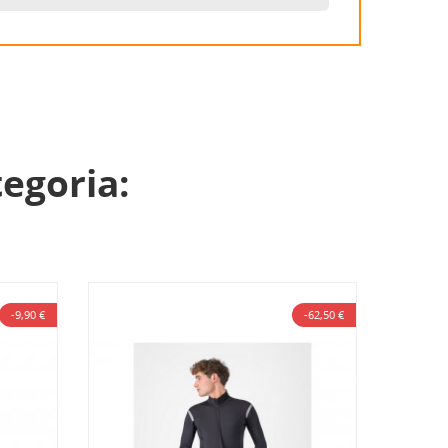
tegoria:
-9,90 €
-62,50 €