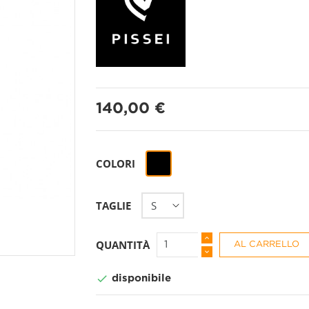
PANTALONI A 3/4
CALZINI
140,00 €
PANTALONI CORTI
CAPPELLI + BAND
PANTALONI LUNGHI
COPRISCARPE
Nero
COLORI
GAMBALI
TAGLIE
GUANTI
QUANTITÀ
AL CARRELLO
MANICOTTI

disponibile
PROTEZIONI