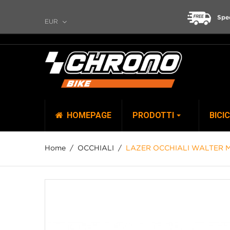
Spe
EUR
HOMEPAGE
PRODOTTI
BICI
Home
OCCHIALI
LAZER OCCHIALI WALTER M
TOP