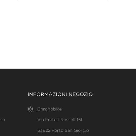
INFORMAZIONI NEGOZIO
Chronobike
uso
Via Fratelli Rosselli 151
63822 Porto San Giorgio