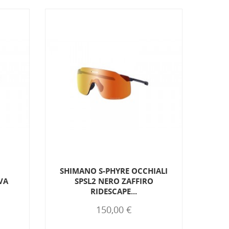
SHIMANO S-PHYRE OCCHIALI
NEO
VA
SPSL2 NERO ZAFFIRO
RIDESCAPE...
150,00 €