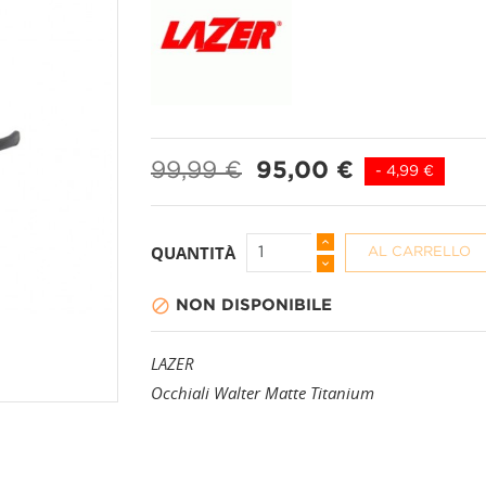
PANTALONI A 3/4
CALZINI
99,99 €
95,00 €
- 4,99 €
PANTALONI CORTI
CAPPELLI + BAND
PANTALONI LUNGHI
COPRISCARPE
QUANTITÀ
AL CARRELLO

NON DISPONIBILE
GAMBALI
LAZER
GUANTI
Occhiali Walter Matte Titanium
MANICOTTI
PROTEZIONI