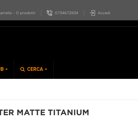
0734672934
Accedi
arrello
-
0
prodotti
UB
CERCA
S-PHYRE
TER MATTE TITANIUM