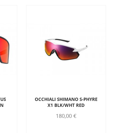
TUS
OCCHIALI SHIMANO S-PHYRE
ON
X1 BLK/WHT RED
Spe
180,00 €