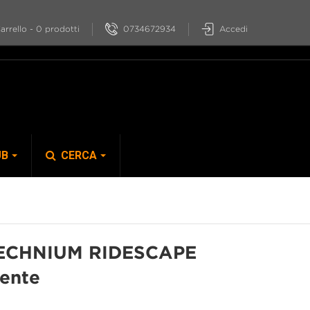
0734672934
Accedi
arrello
-
0
prodotti
UB
CERCA
S-PHYRE
ECHNIUM RIDESCAPE
ente