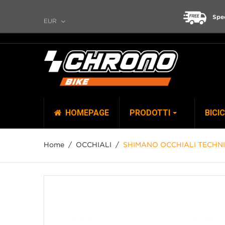
Spe
EUR
HOMEPAGE
PRODOTTI
BICI
Home
OCCHIALI
SHIMANO OCCHIALI TECHNIU
TOP