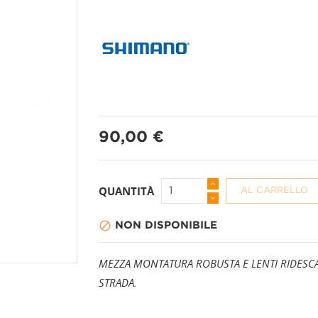
PANTALONI A 3/4
CALZINI
PANTALONI CORTI
CAPPELLI + BAND
90,00 €
PANTALONI LUNGHI
COPRISCARPE
QUANTITÀ
AL CARRELLO
GAMBALI

NON DISPONIBILE
GUANTI
MEZZA MONTATURA ROBUSTA E LENTI RIDESCA
MANICOTTI
STRADA.
PROTEZIONI