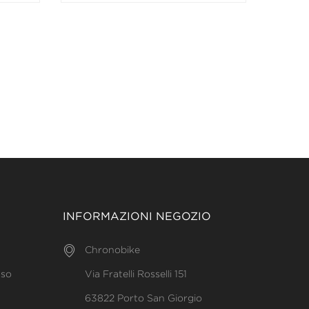
INFORMAZIONI NEGOZIO
Chronobike
uso
Via Fratelli Rosselli 151
63822 Porto San Giorgio