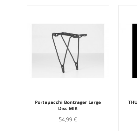
ike
Portapacchi Bontrager Large
THU
Disc MIK
54,99 €