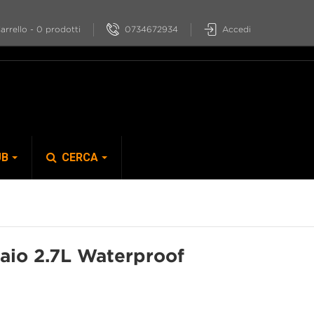
0734672934
Accedi
arrello
-
0
prodotti
UB
CERCA
S-PHYRE
aio 2.7L Waterproof