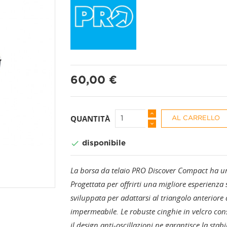
PANTALONI A 3/4
CALZINI
60,00 €
PANTALONI CORTI
CAPPELLI + BAND
PANTALONI LUNGHI
COPRISCARPE
QUANTITÀ
AL CARRELLO

disponibile
GAMBALI
La borsa da telaio PRO Discover Compact ha una 
GUANTI
Progettata per offrirti una migliore esperienza
sviluppata per adattarsi al triangolo anteriore d
MANICOTTI
impermeabile. Le robuste cinghie in velcro conse
il design anti-oscillazioni ne garantisce la stab
PROTEZIONI