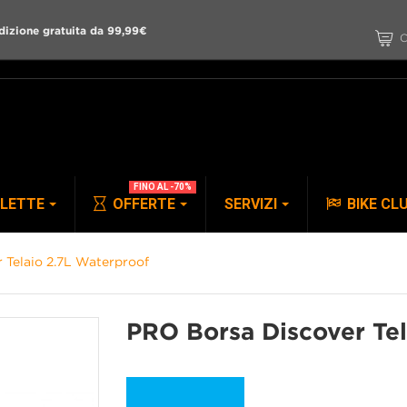
dizione gratuita da 99,99€
C
FINO AL -70%
CLETTE
OFFERTE
SERVIZI
BIKE CL
 Telaio 2.7L Waterproof
PANTALONI
ACCESSORI
PRO Borsa Discover Tel