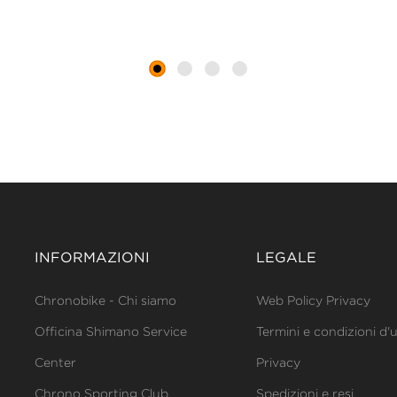
INFORMAZIONI
LEGALE
Chronobike - Chi siamo
Web Policy Privacy
Officina Shimano Service
Termini e condizioni d'
Center
Privacy
Chrono Sporting Club
Spedizioni e resi