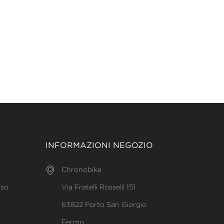
INFORMAZIONI NEGOZIO
Chronobike
uso
Via Fratelli Rosselli 151
63822 Porto San Giorgio
Fermo