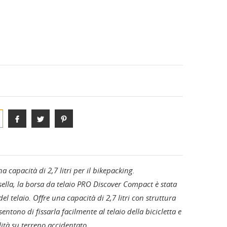
S-PHYRE
ANE
DIVISE E COMPLETI TEAM
capacità di 2,7 litri per il bikepacking.
 sella, la borsa da telaio PRO Discover Compact è stata
el telaio. Offre una capacità di 2,7 litri con struttura
ntono di fissarla facilmente al telaio della bicicletta e
ilità su terreno accidentato.