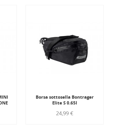
MINI
Borsa sottosella Bontrager
SH
ONE
Elite S 0.65l
24,99 €