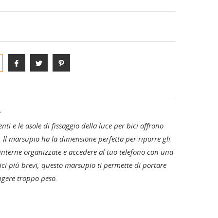
S-PHYRE
ANE
DIVISE E COMPLETI TEAM
e
nti e le asole di fissaggio della luce per bici offrono
. Il marsupio ha la dimensione perfetta per riporre gli
e interne organizzate e accedere al tuo telefono con una
 bici più brevi, questo marsupio ti permette di portare
ngere troppo peso.