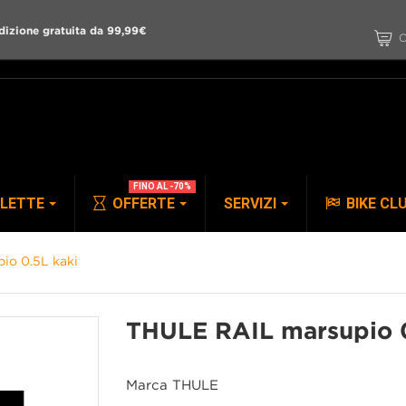
dizione gratuita da 99,99€
C
FINO AL -70%
CLETTE
OFFERTE
SERVIZI
BIKE CL
io 0.5L kaki
PANTALONI
ACCESSORI
THULE RAIL marsupio 0
Marca
THULE