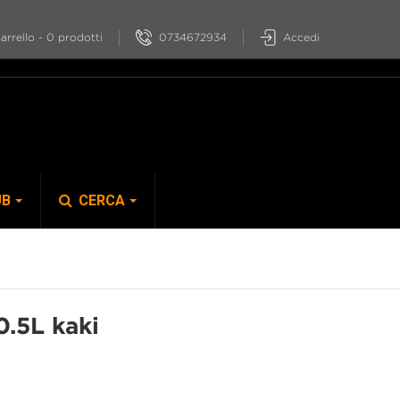
0734672934
Accedi
arrello
-
0
prodotti
UB
CERCA
S-PHYRE
.5L kaki