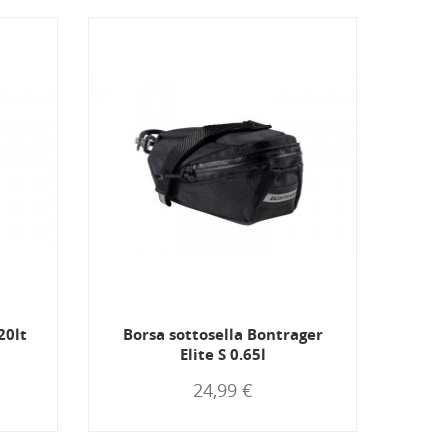
20lt
Borsa sottosella Bontrager
PRO
Elite S 0.65l
24,99 €