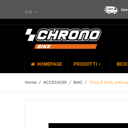
Spe
EUR
HOMEPAGE
PRODOTTI
BICI
Home
ACCESSORI
BAG
THULE RAIL marsup
TOP