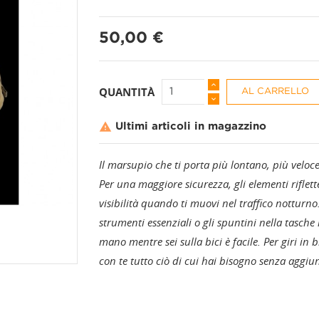
50,00 €
PANTALONI A 3/4
CALZINI
QUANTITÀ
AL CARRELLO
PANTALONI CORTI
CAPPELLI + BAND

Ultimi articoli in magazzino
Il marsupio che ti porta più lontano, più veloc
PANTALONI LUNGHI
COPRISCARPE
Per una maggiore sicurezza, gli elementi riflette
visibilità quando ti muovi nel traffico notturno
GAMBALI
strumenti essenziali o gli spuntini nella tasch
mano mentre sei sulla bici è facile. Per giri in
GUANTI
con te tutto ciò di cui hai bisogno senza aggiu
MANICOTTI
PROTEZIONI