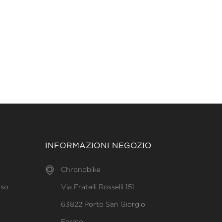
INFORMAZIONI NEGOZIO
Chronobike
uso
Via Fratelli Rosselli 151
63822 Porto San Giorgio