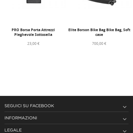
PRO Borsa Porta Attrezzi
Elite Borson Bike Bag Bike Bag, Soft
Pieghevole Sottosella
case
23,00 €
700,00 €

SEGUICI SU FACEBOOK

INFORMAZIONI

LEGALE