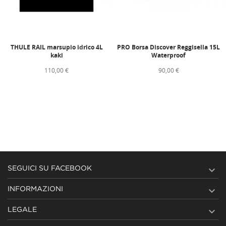
THULE RAIL marsupio idrico 4L
PRO Borsa Discover Reggisella 15L
kaki
Waterproof
110,00 €
90,00 €

SEGUICI SU FACEBOOK

INFORMAZIONI

LEGALE