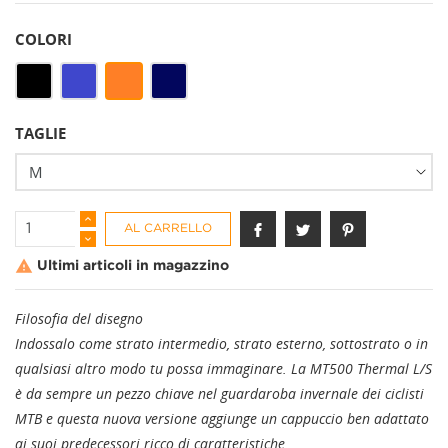
COLORI
Nero
Blu
Arancione
Blu
Navy
TAGLIE
AL CARRELLO

Ultimi articoli in magazzino
Filosofia del disegno
Indossalo come strato intermedio, strato esterno, sottostrato o in
qualsiasi altro modo tu possa immaginare. La MT500 Thermal L/S
è da sempre un pezzo chiave nel guardaroba invernale dei ciclisti
MTB e questa nuova versione aggiunge un cappuccio ben adattato
ai suoi predecessori ricco di caratteristiche.