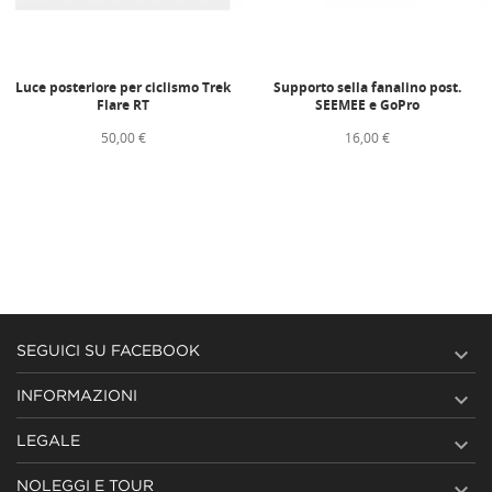
Luce posteriore per ciclismo Trek
Supporto sella fanalino post.
Flare RT
SEEMEE e GoPro
50,00 €
16,00 €

SEGUICI SU FACEBOOK

INFORMAZIONI

LEGALE

NOLEGGI E TOUR