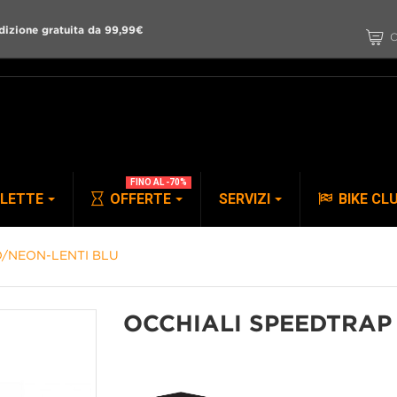
dizione gratuita da 99,99€
C
FINO AL -70%
CLETTE
OFFERTE
SERVIZI
BIKE CL
O/NEON-LENTI BLU
PANTALONI
ACCESSORI
OCCHIALI SPEEDTRAP