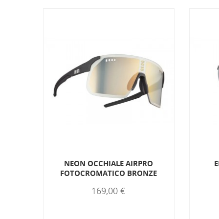
.0
NEON OCCHIALE AIRPRO
E
ONZE
FOTOCROMATICO BRONZE
169,00 €