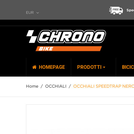
Spe
EUR
HOMEPAGE
PRODOTTI
BICI
Home
OCCHIALI
OCCHIALI SPEEDTRAP NER
TOP