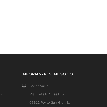
INFORMAZIONI NEGOZIO
Chronobike
uso
Via Fratelli Rosselli 151
63822 Porto San Giorgio