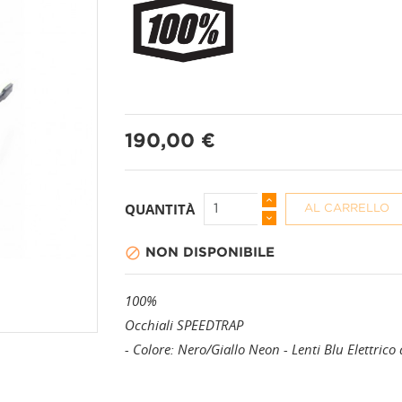
PANTALONI A 3/4
CALZINI
190,00 €
PANTALONI CORTI
CAPPELLI + BAND
PANTALONI LUNGHI
COPRISCARPE
QUANTITÀ
AL CARRELLO

NON DISPONIBILE
GAMBALI
100%
GUANTI
Occhiali SPEEDTRAP
- Colore: Nero/Giallo Neon - Lenti Blu Elettrico
MANICOTTI
PROTEZIONI