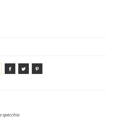
S-PHYRE
ANE
DIVISE E COMPLETI TEAM
 a specchio