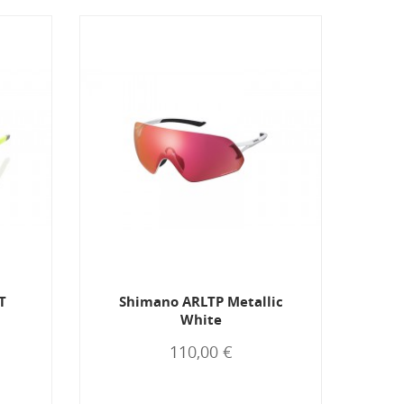
T
Shimano ARLTP Metallic
Oc
White
110,00 €