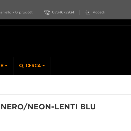
0734672934
Accedi
arrello
-
0
prodotti
UB
CERCA
S-PHYRE
 NERO/NEON-LENTI BLU