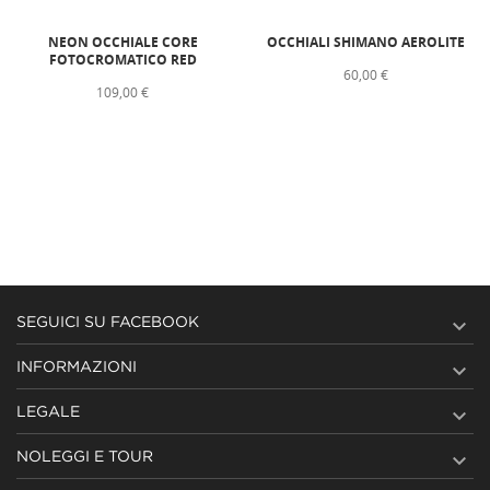
NEON OCCHIALE CORE
OCCHIALI SHIMANO AEROLITE
FOTOCROMATICO RED
60,00 €
109,00 €

SEGUICI SU FACEBOOK

INFORMAZIONI

LEGALE

NOLEGGI E TOUR