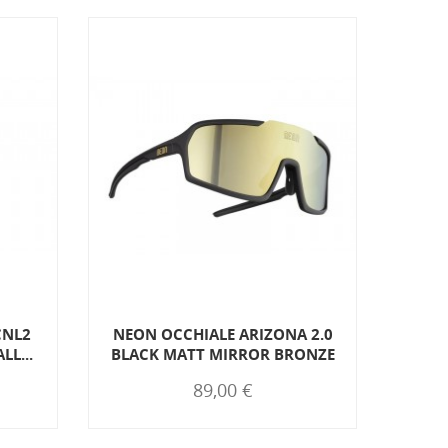
CNL2
NEON OCCHIALE ARIZONA 2.0
LL...
BLACK MATT MIRROR BRONZE
R
89,00 €