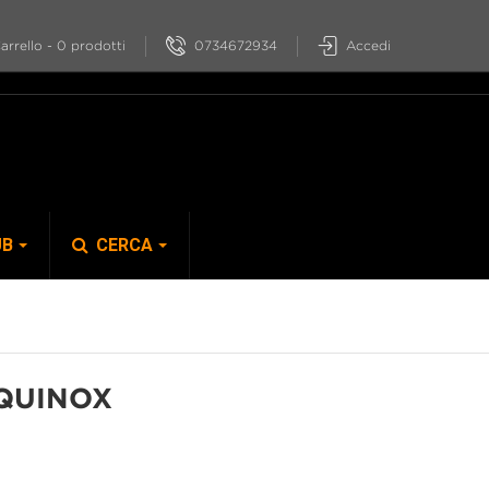
0734672934
Accedi
arrello
-
0
prodotti
UB
CERCA
S-PHYRE
QUINOX