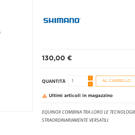
PANTALONI A 3/4
CALZINI
PANTALONI CORTI
CAPPELLI + BAND
130,00 €
PANTALONI LUNGHI
COPRISCARPE
QUANTITÀ
AL CARRELLO
GAMBALI

Ultimi articoli in magazzino
GUANTI
EQUINOX COMBINA TRA LORO LE TECNOLOGIE E 
MANICOTTI
STRAORDINARIAMENTE VERSATILI.
PROTEZIONI