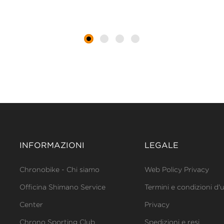
INFORMAZIONI
LEGALE
Chronobike - Chi siamo
Web Policy Privacy
Officina Shimano Service
Termini e condizioni d'
Center
Privacy
Chrono Sporting Club
Spedizioni e resi