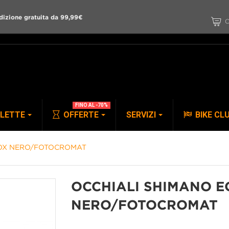
dizione gratuita da 99,99€
C
FINO AL -70%
CLETTE
OFFERTE
SERVIZI
BIKE CL
NOX NERO/FOTOCROMAT
PANTALONI
ACCESSORI
OCCHIALI SHIMANO E
NERO/FOTOCROMAT