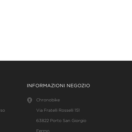
INFORMAZIONI NEGOZIO
Chronobike
uso
Via Fratelli Rosselli 151
63822 Porto San Giorgio
Fermo