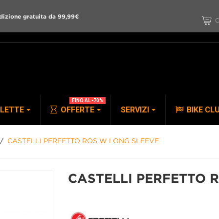
dizione gratuita da 99,99€
C
FINO AL -70%
CLETTE
OFFERTE
SERVIZI
BIKE CL
CASTELLI PERFETTO ROS W LONG SLEEVE
PANTALONI
ACCESSORI
CASTELLI PERFETTO 