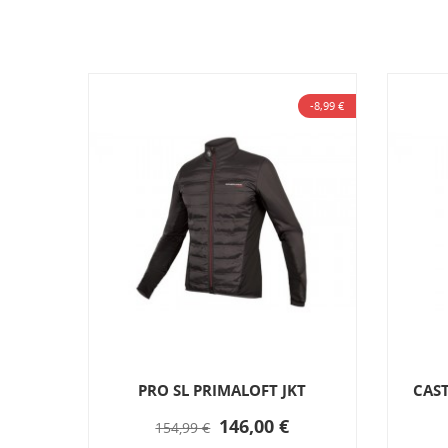
-19,90 €
-8,99 €
NG
PRO SL PRIMALOFT JKT
CAST
146,00 €
154,99 €