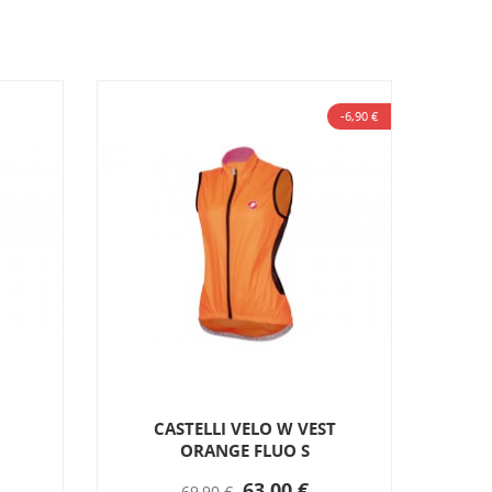
-6,90 €
CASTELLI VELO W VEST
PERF
ORANGE FLUO S
63,00 €
69,90 €