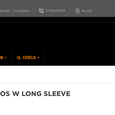
0734672934
Accedi
arrello
-
0
prodotti
UB
CERCA
S-PHYRE
ROS W LONG SLEEVE