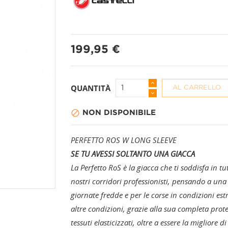
199,95 €
PANTALONI A 3/4
CALZINI
QUANTITÀ
AL CARRELLO
PANTALONI CORTI
CAPPELLI + BAND

NON DISPONIBILE
PANTALONI LUNGHI
COPRISCARPE
PERFETTO ROS W LONG SLEEVE
GAMBALI
SE TU AVESSI SOLTANTO UNA GIACCA
La Perfetto RoS è la giacca che ti soddisfa in tu
GUANTI
nostri corridori professionisti, pensando a un
giornate fredde e per le corse in condizioni est
MANICOTTI
altre condizioni, grazie alla sua completa prote
tessuti elasticizzati, oltre a essere la migliore d
PROTEZIONI