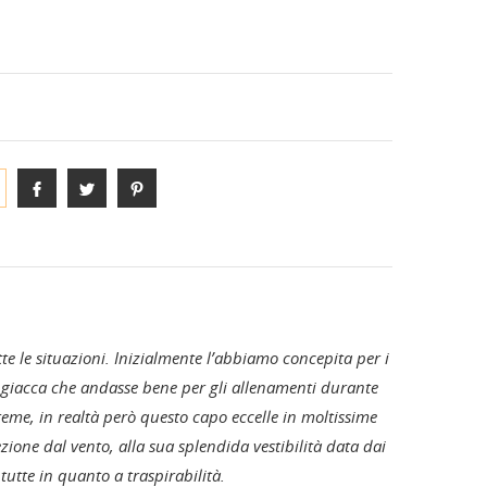
S-PHYRE
ANE
DIVISE E COMPLETI TEAM
tte le situazioni. Inizialmente l’abbiamo concepita per i
a giacca che andasse bene per gli allenamenti durante
reme, in realtà però questo capo eccelle in moltissime
zione dal vento, alla sua splendida vestibilità data dai
i tutte in quanto a traspirabilità.